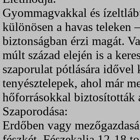
Gyommagvakkal és ízeltlábúa
különösen a havas teleken – s
biztonságban érzi magát. V
múlt század elején is a keres
szaporulat pótlására idővel 
tenyésztelepek, ahol már me
hőforrásokkal biztosították 
Szaporodása:
Erdőben vagy mezőgazdasági 
fészkét. Fészekalja 12-18 t