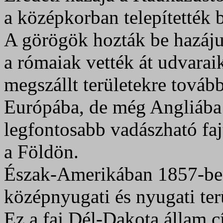
a középkorban telepítették b
A görögök hozták be hazáju
a rómaiak vették át udvaraik
megszállt területekre továb
Európába, de még Angliába 
legfontosabb vadászható faj
a Földön.
Észak-Amerikában 1857-ben
középnyugati és nyugati ter
Ez a faj Dél-Dakota állam 