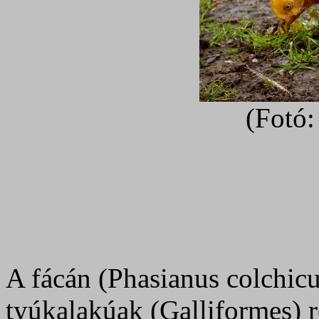
(Fotó:
A fácán (Phasianus colchic
tyúkalakúak (Galliformes) r