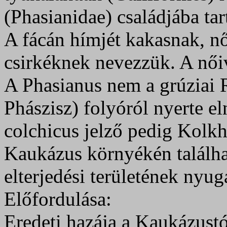
(Phasianidae) családjába tar
A fácán hímjét kakasnak, nős
csirkéknek nevezzük. A nőiv
A Phasianus nem a grúziai 
Phászisz) folyóról nyerte el
colchicus jelző pedig Kolkh
Kaukázus környékén találhat
elterjedési területének nyug
Előfordulása:
Eredeti hazája a Kaukázust