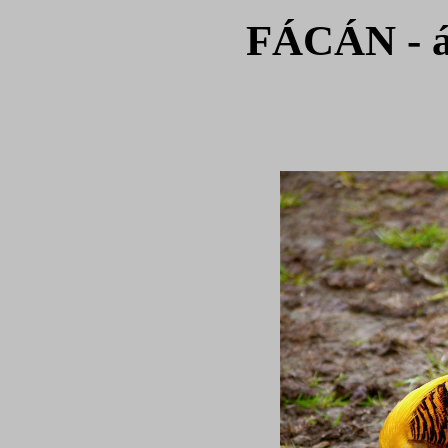
FÁCÁN - ál