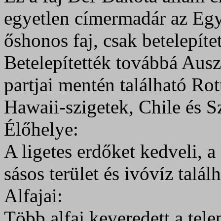
egyetlen címermadár az Eg
őshonos faj, csak betelepítet
Betelepítették továbbá Auszt
partjai mentén található Rot
Hawaii-szigetek, Chile és Sz
Élőhelye:
A ligetes erdőket kedveli, a
sásos terület és ivóvíz találh
Alfajai:
Több alfaj keveredett a telepí