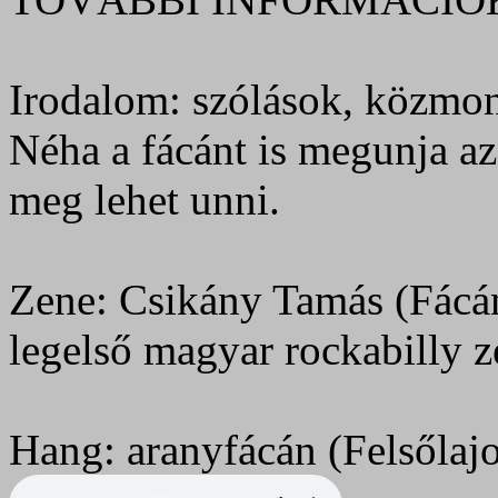
Irodalom: szólások, közmo
Néha a fácánt is megunja az
meg lehet unni.
Zene: Csikány Tamás (Fácán)
legelső magyar rockabilly z
Hang: aranyfácán (Felsőlaj