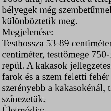
bélyegek még szembetűnnek
különböztetik meg.
Megjelenése:
Testhossza 53-89 centiméte
centiméter, testtömege 750-
repül. A kakasok jellegzetes
farok és a szem feletti fehé
szerényebb a kakasokénál, to
színezetük.
Életmódja: