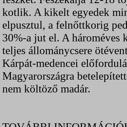
kotlik. A kikelt egyedek min
elpusztul, a felnőttkorig p
30%-a jut el. A hároméves k
teljes állománycsere ötéven
Kárpát-medencei előfordulá
Magyarországra betelepített
nem költöző madár.
TOVÁBBI INFORMÁCIÓ