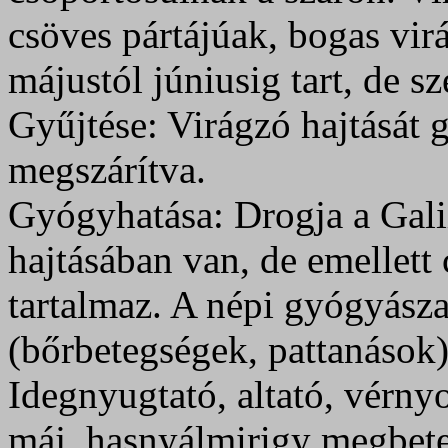
csöves pártájúak, bogas virá
májustól júniusig tart, de s
Gyűjtése: Virágzó hajtását g
megszárítva.
Gyógyhatása: Drogja a Galii
hajtásában van, de emellett c
tartalmaz. A népi gyógyász
(bőrbetegségek, pattanások)
Idegnyugtató, altató, vérny
máj, hasnyálmirigy megbete