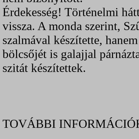
Érdekesség! Történelmi hátt
vissza. A monda szerint, S
szalmával készítette, hanem g
bölcsőjét is galajjal párnázt
szitát készítettek.
TOVÁBBI INFORMÁCIÓ