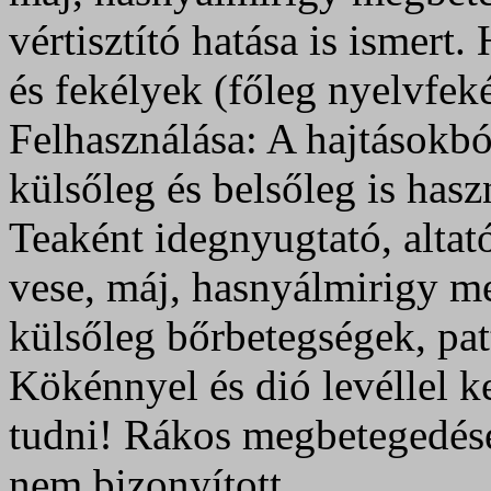
vértisztító hatása is ismer
és fekélyek (főleg nyelvfek
Felhasználása: A hajtásokbó
külsőleg és belsőleg is has
Teaként idegnyugtató, alta
vese, máj, hasnyálmirigy me
külsőleg bőrbetegségek, pat
Kökénnyel és dió levéllel ke
tudni! Rákos megbetegedése
nem bizonyított.