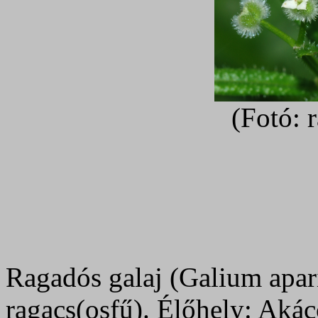
(Fotó: 
Ragadós galaj (Galium apar
ragacs(osfű). Élőhely: Aká