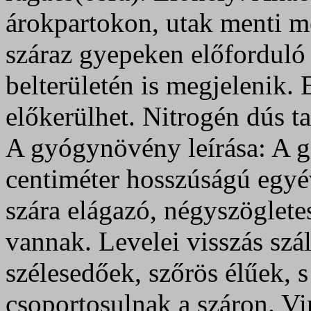
árokpartokon, utak menti 
száraz gyepeken előforduló 
belterületén is megjelenik. 
előkerülhet. Nitrogén dús ta
A gyógynövény leírása: A ga
centiméter hosszúságú egy
szára elágazó, négyszöglete
vannak. Levelei visszás szá
szélesedőek, szőrös élűek, 
csoportosulnak a száron. Vi