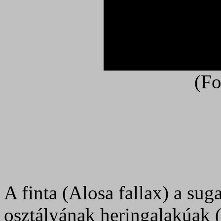
(Fo
A finta (Alosa fallax) a sug
osztályának heringalakúak 