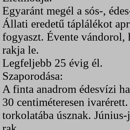
Egyaránt megél a sós-, édes
Állati eredetű táplálékot ap
fogyaszt. Évente vándorol, 
rakja le.
Legfeljebb 25 évig él.
Szaporodása:
A finta anadrom édesvízi hal
30 centiméteresen ivarérett
torkolatába úsznak. Június-j
rak.