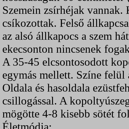
Szemein zsírhéjak vannak. 
csíkozottak. Felső állkapcsa
az alsó állkapocs a szem hát
ekecsonton nincsenek fogak
A 35-45 elcsontosodott kop
egymás mellett. Színe felül 
Oldala és hasoldala ezüstfe
csillogással. A kopoltyúszeg
mögötte 4-8 kisebb sötét fol
Életmódja: