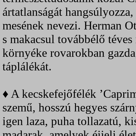
ártatlanságát hangsúlyozza, 
mesének nevezi. Herman Ottó
s makacsul továbbélő téves 
környéke rovarokban gazdag,
táplálékát.
♦ A kecskefejőfélék ’Caprim
szemű, hosszú hegyes szárn
igen laza, puha tollazatú, ki
madarak, amelyek éjjeli él