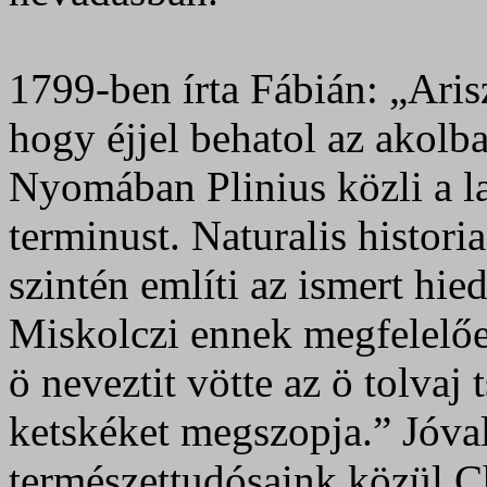
1799-ben írta Fábián: „Arisz
hogy éjjel behatol az akolba
Nyomában Plinius közli a l
terminust. Naturalis histor
szintén említi az ismert hi
Miskolczi ennek megfelelően
ö neveztit vötte az ö tolvaj
ketskéket megszopja.” Jóva
természettudósaink közül C