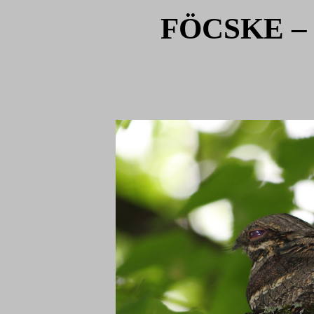
FÖCSKE – á