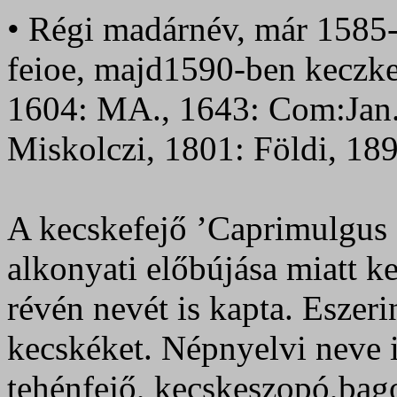
• Régi madárnév, már 1585-
feioe, majd1590-ben keczke
1604: MA., 1643: Com:Jan.
Miskolczi, 1801: Földi, 189
A kecskefejő ’Caprimulgus 
alkonyati előbújása miatt k
révén nevét is kapta. Eszeri
kecskéket. Népnyelvi neve 
tehénfejő, kecskeszopó,bago