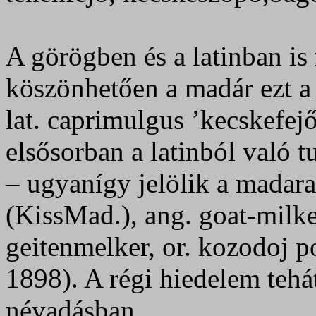
A görögben és a latinban i
köszönhetően a madár ezt a 
lat. caprimulgus ’kecskefej
elsősorban a latinból való 
– ugyanígy jelölik a madarat:
(KissMad.), ang. goat-milke
geitenmelker, or. kozodoj po
1898). A régi hiedelem tehá
névadásban.