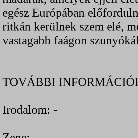
egész Európában előforduln
ritkán kerülnek szem elé, m
vastagabb faágon szunyóká
TOVÁBBI INFORMÁCIÓ
Irodalom: -
Zene: -