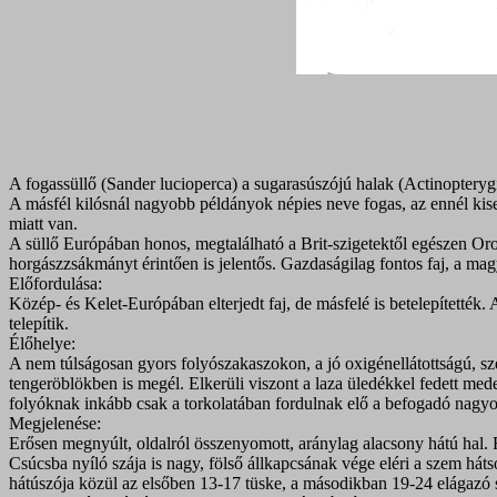
A fogassüllő (Sander lucioperca) a sugarasúszójú halak (Actinopterygii
A másfél kilósnál nagyobb példányok népies neve fogas, az ennél kise
miatt van.
A süllő Európában honos, megtalálható a Brit-szigetektől egészen Oro
horgászzsákmányt érintően is jelentős. Gazdaságilag fontos faj, a mag
Előfordulása:
Közép- és Kelet-Európában elterjedt faj, de másfelé is betelepítették
telepítik.
Élőhelye:
A nem túlságosan gyors folyószakaszokon, a jó oxigénellátottságú, sze
tengeröblökben is megél. Elkerüli viszont a laza üledékkel fedett med
folyóknak inkább csak a torkolatában fordulnak elő a befogadó nagyo
Megjelenése:
Erősen megnyúlt, oldalról összenyomott, aránylag alacsony hátú hal. Fe
Csúcsba nyíló szája is nagy, fölső állkapcsának vége eléri a szem háts
hátúszója közül az elsőben 13-17 tüske, a másodikban 19-24 elágazó 