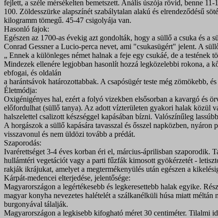
fejlett, a széle mérsékelten bemetszett. Anális úszója rövid, benne 11
100. Zöldesszürke alapszínét szabálytalan alakú és elrendeződésű sö
kilogramm tömegű. 45-47 csigolyája van.
Hasonló fajok:
Egészen az 1700-as évekig azt gondolták, hogy a süllő a csuka és a s
Conrad Gessner a Lucio-perca nevet, ami "csukasügért" jelent. A süllő
„ Ennek a különleges német halnak a feje egy csukáé, de a testének t
Mindezek ellenére legjobban hasonlít hozzá legközelebbi rokona, a kős
ebfogai, és oldalán
a harántsávok határozottabbak. A csapósügér teste még zömökebb, és el
Életmódja:
Oxigénigényes hal, ezért a folyó vizekben elsősorban a kavargó és ör
előfordulhat (süllő tanya). Az adott vízterületen gyakori halak közül v
halszelettel csalizott készséggel kapásában bízni. Valószínűleg lassú
A horgászok a süllő kapására tavasszal és ősszel napközben, nyáron pe
visszavonul és nem üldözi tovább a prédát.
Szaporodás:
Ivarérettséget 3-4 éves korban éri el, március-áprilisban szaporodik. 
hullámtéri vegetációt vagy a parti fűzfák kimosott gyökérzetét - letisz
rakják ikrájukat, amelyet a megtermékenyülés után egészen a kikelé
Kárpát-medencei elterjedése, jelentősége:
Magyarországon a legértékesebb és legkeresettebb halak egyike. Rész
magyar konyha nevezetes halételét a szálkanélküli húsa miatt méltán ne
burgonyával tálalják.
Magyarországon a legkisebb kifogható méret 30 centiméter. Tilalmi idő