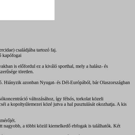
rcidae) családjába tartozó faj.
vő kapófogai
ban is előfordul ez a kiváló sporthal, mely a halász- és
zerűsége töretlen.
al-tó. Hiányzik azonban Nyugat- és Dél-Európából, bár Olaszországban
ókoncentráció változásához, így félsós, torkolat közeli
séi a kopoltyúlemezei közé jutva a hal pusztulását okozhatja. A kis
tmérőjét.
ött nagyobb, a többi közül kiemelkedő ebfogak is találhatók. Két