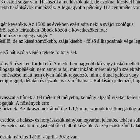
-13 osztott sugár van. Hasúszói a mellúszók alatt, de azoknál kicsivel h
tétebb harántsávok mintázzák. A legnagyobb példány 117 centiméter vol
ügér keveréke. Az 1500-as években ezért adta neki a svájci zoológus
ről szóló leírásában többek között a következőket írta:
öbbi része meg egy sügér. ”
üllő, de az kissé zömökebb, szája kisebb - fölső állkapcsának vége leg
ső hátúszója végén fekete foltot visel.
vénylő részeken fordul elő. A mederben nagyobb kő vagy tuskó mellett s
álogatja táplálékát, nem annyira faj, mint inkább méret alapján szelektá
bb emésztése miatt nem olyan falánk ragadozó, mint a dunai galóca vagy
dig reggel, délután és éjszaka is számíthatnak. Rablására jellemző, ho
Tavasszal a hímek a fél méternél mélyebb, kemény aljzatú vizeket keresik
togatják. A nőstények erre
sig őriznek. Az ikraszemek átmérője 1-1,5 mm, számuk testtömeg-kilogr
esedése a halász- és horgászzsákmányban egyaránt jelentős, tehát a sül
vezetes balatoni fogast ebből a halból készítik. A szép ezüstszínű balat
szak március 1-jétől - április 30-ig van.