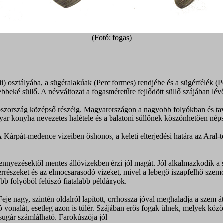
(Fotó: fogas)
) osztályába, a sügéralakúak (Perciformes) rendjébe és a sügérfélék (Pe
bbeké süllő. A névváltozat a fogasméretűre fejlődött süllő szájában lé
szország középső részéig. Magyarországon a nagyobb folyókban és tavak
yar konyha nevezetes halétele és a balatoni süllőnek köszönhetően néps
. A Kárpát-medence vizeiben őshonos, a keleti elterjedési határa az Ar
nnyezésektől mentes állóvizekben érzi jól magát. Jól alkalmazkodik a s
errészeket és az elmocsarasodó vizeket, mivel a lebegő iszapfelhő szemc
bb folyóból felúszó fiatalabb példányok.
je nagy, szintén oldalról lapított, orrhossza jóval meghaladja a szem á
ó vonalát, esetleg azon is túlér. Szájában erős fogak ülnek, melyek köz
sugár számlálható. Farokúszója jól