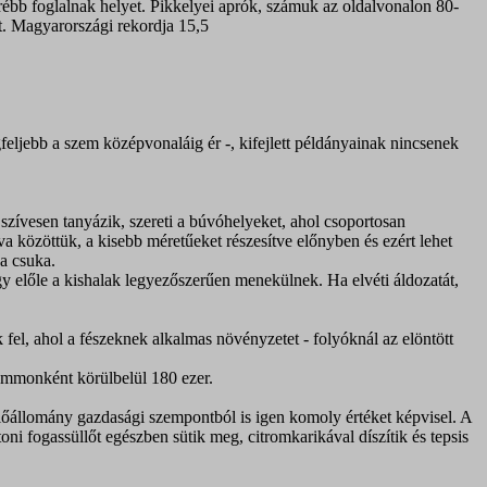
átrébb foglalnak helyet. Pikkelyei aprók, számuk az oldalvonalon 80-
t. Magyarországi rekordja 15,5
feljebb a szem középvonaláig ér -, kifejlett példányainak nincsenek
zívesen tanyázik, szereti a búvóhelyeket, ahol csoportosan
lva közöttük, a kisebb méretűeket részesítve előnyben és ezért lehet
 a csuka.
gy előle a kishalak legyezőszerűen menekülnek. Ha elvéti áldozatát,
 fel, ahol a fészeknek alkalmas növényzetet - folyóknál az elöntött
ammonként körülbelül 180 ezer.
lőállomány gazdasági szempontból is igen komoly értéket képvisel. A
oni fogassüllőt egészben sütik meg, citromkarikával díszítik és tepsis