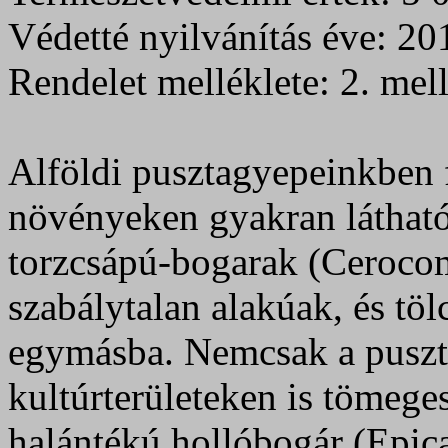
Védetté nyilvánítás éve: 20
Rendelet melléklete: 2. mell
Alföldi pusztagyepeinkben 
növényeken gyakran látható
torzcsápú-bogarak (Cerocom
szabálytalan alakúak, és töl
egymásba. Nemcsak a pusz
kultúrterületeken is tömege
halántékú hollóbogár (Epic