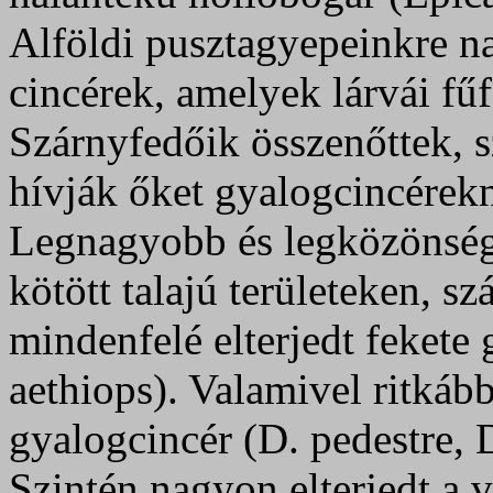
Alföldi pusztagyepeinkre n
cincérek, amelyek lárvái fű
Szárnyfedőik összenőttek, s
hívják őket gyalogcincérek
Legnagyobb és legközönség
kötött talajú területeken, s
mindenfelé elterjedt fekete
aethiops). Valamivel ritkáb
gyalogcincér (D. pedestre, D
Szintén nagyon elterjedt a 