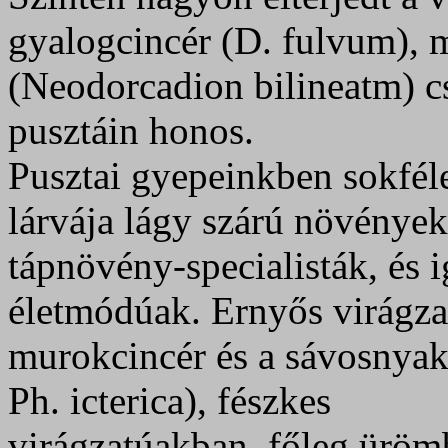
gyalogcincér (D. fulvum), m
(Neodorcadion bilineatm) cs
pusztáin honos.
Pusztai gyepeinkben sokféle
lárvája lágy szárú növények
tápnövény-specialisták, és 
életmódúak. Ernyős virágza
murokcincér és a sávosnyakú
Ph. icterica), fészkes
virágzatúakban, főleg ürömb