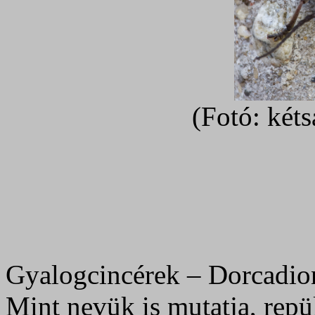
(Fotó: kéts
Gyalogcincérek – Dorcadio
Mint nevük is mutatja, repü