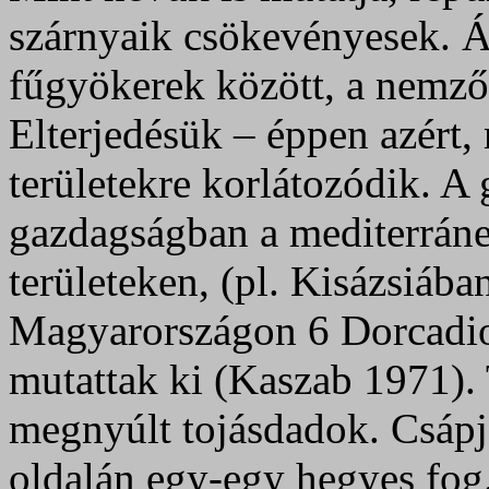
szárnyaik csökevényesek. Ál
fűgyökerek között, a nemző
Elterjedésük – éppen azért,
területekre korlátozódik. A
gazdagságban a mediterráne
területeken, (pl. Kisázsiába
Magyarországon 6 Dorcadio
mutattak ki (Kaszab 1971).
megnyúlt tojásdadok. Csápja
oldalán egy-egy hegyes fog