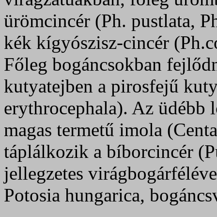
ürömcincér (Ph. pustlata, Ph
kék kígyószisz-cincér (Ph.c
Főleg bogáncsokban fejlődn
kutyatejben a pirosfejű kut
erythrocephala). Az üdébb 
magas termetű imola (Centa
táplálkozik a bíborcincér (
jellegzetes virágbogárfélév
Potosia hungarica, bogáncsv