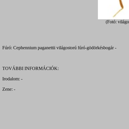
(Fotó: világ
Fúró: Cephennium paganettii világostorú fúró-gödörkésbogár -
TOVÁBBI INFORMÁCIÓK:
Irodalom: -
Zene: -