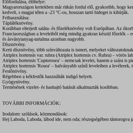
Előfordulása, élőhelye:
Magyarországon kertekben már ritkán fordul elő, gyakoribb, hogy kert
kedveli, s magjai télen a -23 °C-os, hosszan tartó hideget is kibírják.
Felhasználása:
Tápláléknövény.
Korábban elterjedt saláta- és főzeléknövény volt Európában. Az ókor
Franciaországban a leveleiből még mindig gyakran készül főzelék – emi
és ásványianyag-tartalma azonban nagyobb.
Dísznövény.
Kerti dísznövény, több színváltozata is ismert, melyeket változatokna
Atriplex hortensis var. rubra (Atriplex hortensis cv. Rubra) – vörös l
Atriplex hortensis 'Cuptorosea' – nemcsak levelei, hanem a szára is pi
Atriplex hortensis 'Rosea' – halványabb színű leveleiben a levélerek, 
Festőnövény.
Régebben a kékfestők használták indigó helyett.
Gyógynövény.
Termésének vizelet- és hashajtó hatását alkalmazták korábban.
TOVÁBBI INFORMÁCIÓK:
Irodalom: szólások, közmondások:
Hej Laboda, Laboda, lábod ide, nem oda; részegségében tántorogva j