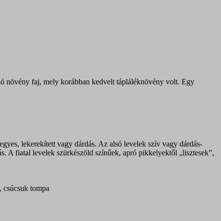
ozó növény faj, mely korábban kedvelt tápláléknövény volt. Egy
egyes, lekerekített vagy dárdás. Az alsó levelek szív vagy dárdás-
A fiatal levelek szürkészöld színűek, apró pikkelyektől „lisztesek”,
p, csúcsuk tompa