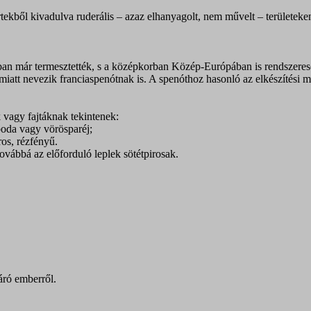
ekből kivadulva ruderális – azaz elhanyagolt, nem művelt – területeken,
ban már termesztették, s a középkorban Közép-Európában is rendszerese
att nevezik franciaspenótnak is. A spenóthoz hasonló az elkészítési mó
k vagy fajtáknak tekintenek:
aboda vagy vörösparéj;
ros, rézfényű.
továbbá az előforduló leplek sötétpirosak.
áró emberről.