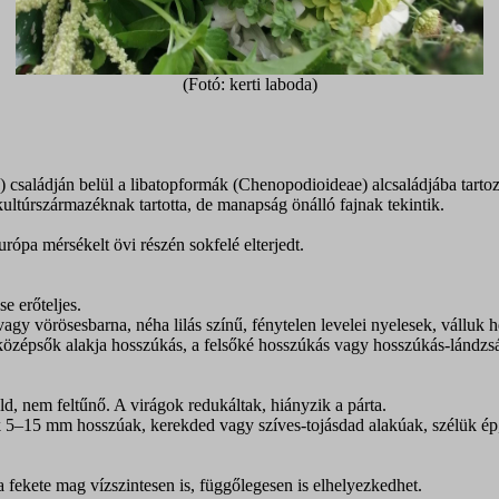
(Fotó: kerti laboda)
e) családján belül a libatopformák (Chenopodioideae) alcsaládjába tart
 kultúrszármazéknak tartotta, de manapság önálló fajnak tekintik.
ópa mérsékelt övi részén sokfelé elterjedt.
e erőteljes.
gy vörösesbarna, néha lilás színű, fénytelen levelei nyelesek, válluk h
özépsők alakja hosszúkás, a felsőké hosszúkás vagy hosszúkás-lándzsás. 
ld, nem feltűnő. A virágok redukáltak, hiányzik a párta.
ek 5–15 mm hosszúak, kerekded vagy szíves-tojásdad alakúak, szélük é
 a fekete mag vízszintesen is, függőlegesen is elhelyezkedhet.