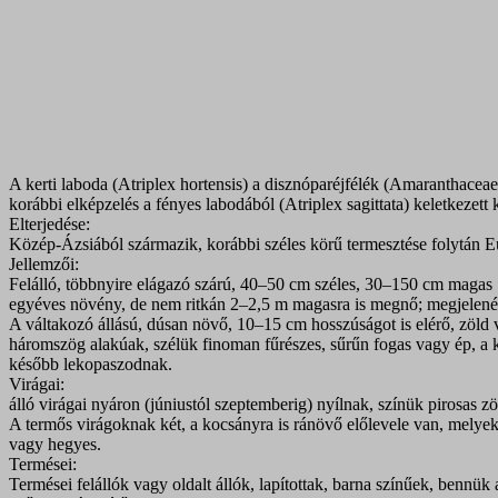
A kerti laboda (Atriplex hortensis) a disznóparéjfélék (Amaranthacea
korábbi elképzelés a fényes labodából (Atriplex sagittata) keletkezett
Elterjedése:
Közép-Ázsiából származik, korábbi széles körű termesztése folytán Eur
Jellemzői:
Felálló, többnyire elágazó szárú, 40–50 cm széles, 30–150 cm magas
egyéves növény, de nem ritkán 2–2,5 m magasra is megnő; megjelenés
A váltakozó állású, dúsan növő, 10–15 cm hosszúságot is elérő, zöld va
háromszög alakúak, szélük finoman fűrészes, sűrűn fogas vagy ép, a k
később lekopaszodnak.
Virágai:
álló virágai nyáron (júniustól szeptemberig) nyílnak, színük pirosas zö
A termős virágoknak két, a kocsányra is ránövő előlevele van, mely
vagy hegyes.
Termései:
Termései felállók vagy oldalt állók, lapítottak, barna színűek, bennük