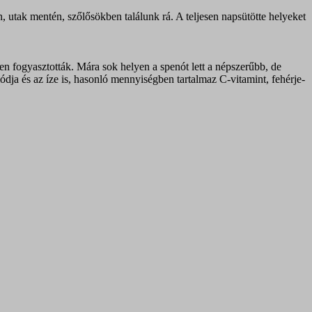
 utak mentén, szőlősökben találunk rá. A teljesen napsütötte helyeket
n fogyasztották. Mára sok helyen a spenót lett a népszerűbb, de
dja és az íze is, hasonló mennyiségben tartalmaz C-vitamint, fehérje-