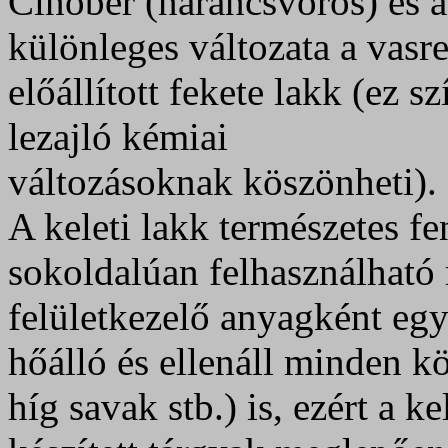
Cinóber (narancsvörös) és a 
különleges változata a vasr
előállított fekete lakk (ez s
lezajló kémiai
változásoknak köszönheti).
A keleti lakk természetes f
sokoldalúan felhasználható
felületkezelő anyagként eg
hőálló és ellenáll minden kö
híg savak stb.) is, ezért a k