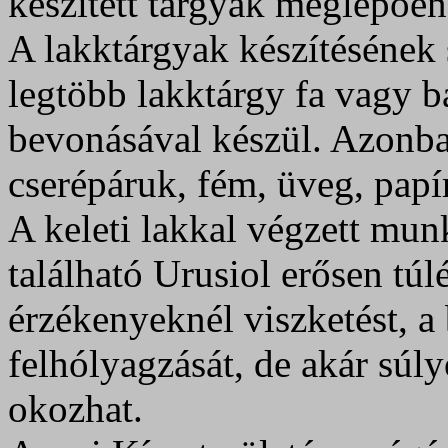
készített tárgyak meglepően
A lakktárgyak készítésének
legtöbb lakktárgy fa vagy b
bevonásával készül. Azonba
cserépáruk, fém, üveg, papír
A keleti lakkal végzett mun
található Urusiol erősen túl
érzékenyeknél viszketést, a
felhólyagzását, de akár súly
okozhat.