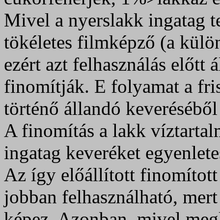
Mivel a nyerslakk ingatag 
tökéletes filmképző (a külö
ezért azt felhasználás előtt
finomítják. E folyamat a fr
történő állandó keveréséből
A finomítás a lakk víztartal
ingatag keveréket egyenlete
Az így előállított finomítot
jobban felhasználható, mert
képez. Azonban, mivel megl