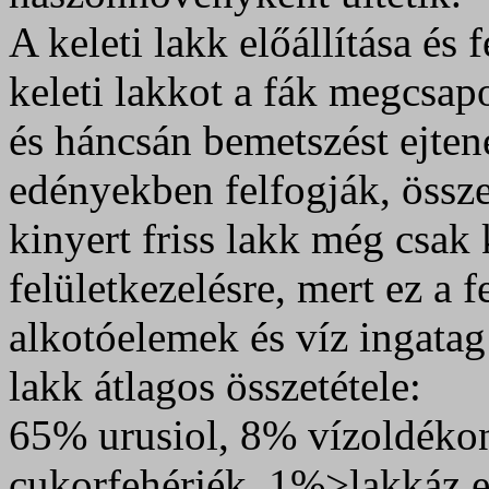
A keleti lakk előállítása és 
keleti lakkot a fák megcsapo
és háncsán bemetszést ejten
edényekben felfogják, össze
kinyert friss lakk még csak
felületkezelésre, mert ez a 
alkotóelemek és víz ingatag
lakk átlagos összetétele:
65% urusiol, 8% vízoldéko
cukorfehérjék, 1%>lakkáz 