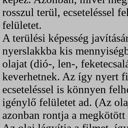
rosszul terül, ecseteléssel 
felületet.
A terülési képesség javításá
nyerslakkba kis mennyiség
olajat (dió-, len-, feketecsal
keverhetnek. Az így nyert f
ecseteléssel is könnyen felh
igénylő felületet ad. (Az ol
azonban rontja a megkötött l
Az olaj lágyítja a filmet, íg