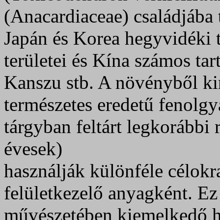
(Anacardiaceae) családjába 
Japán és Korea hegyvidéki te
területei és Kína számos ta
Kanszu stb. A növényből ki
természetes eredetű fenolgy
tárgyban feltárt legkorábbi 
évesek)
használják különféle célokra
felületkezelő anyagként. Ez
művészetében kiemelkedő h