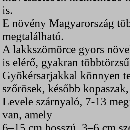
is.
E növény Magyarország töb
megtalálható.
A lakkszömörce gyors növe
is elérő, gyakran többtörzsű
Gyökérsarjakkal könnyen ter
szőrösek, később kopaszak,
Levele szárnyaló, 7-13 megn
van, amely
6–15 cm hosszú, 3–6 cm szé