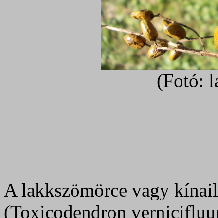
(Fotó: 
A lakkszömörce vagy kínaila
(Toxicodendron vernicifluu