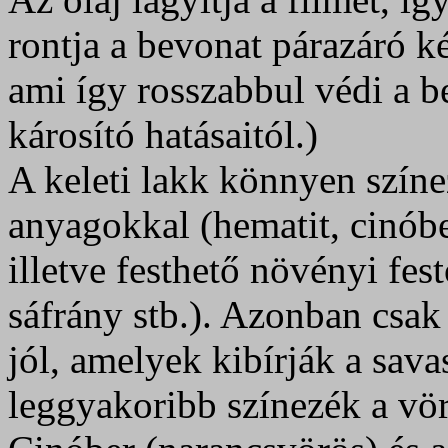
rontja a bevonat párazáró k
ami így rosszabbul védi a b
károsító hatásaitól.)
A keleti lakk könnyen színe
anyagokkal (hematit, cinóber
illetve festhető növényi fe
sáfrány stb.). Azonban csak
jól, amelyek kibírják a sava
leggyakoribb színezék a vör