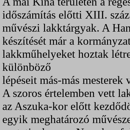
A mai Kína területén a régés
időszámítás előtti XIII. sz
művészi lakktárgyak. A Han-
készítését már a kormányzat 
lakkműhelyeket hoztak létre
különböző
lépéseit más-más mesterek 
A szoros értelemben vett l
az Aszuka-kor előtt kezdődö
egyik meghatározó művészet