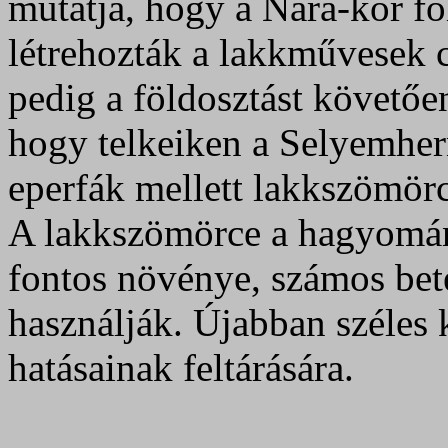
mutatja, hogy a Nara-kor fo
létrehozták a lakkművesek c
pedig a földosztást követőe
hogy telkeiken a Selyemher
eperfák mellett lakkszömörc
A lakkszömörce a hagyomán
fontos növénye, számos bete
használják. Újabban széles 
hatásainak feltárására.