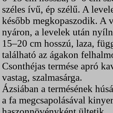
széles ívű, ép szélű. A leve
később megkopaszodik. A v
nyáron, a levelek után nyíln
15–20 cm hosszú, laza, füg
található az ágakon felhalm
Csonthéjas termése apró kav
vastag, szalmasárga.
Ázsiában a termésének húsáb
a fa megcsapolásával kinye
haszonnövényként ültetik.