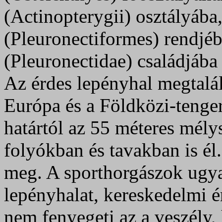
(Actinopterygii) osztályába
(Pleuronectiformes) rendjéb
(Pleuronectidae) családjába 
Az érdes lepényhal megtalá
Európa és a Földközi-tenger
határtól az 55 méteres mély
folyókban és tavakban is él
meg. A sporthorgászok ugy
lepényhalat, kereskedelmi ér
nem fenyegeti az a veszély,