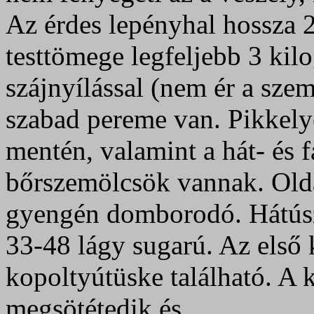
Az érdes lepényhal hossza 2
testtömege legfeljebb 3 kil
szájnyílással (nem ér a sze
szabad pereme van. Pikkelye
mentén, valamint a hát- és f
bőrszemölcsök vannak. Olda
gyengén domborodó. Hátúszó
33-48 lágy sugarú. Az első
kopoltyútüske található. A ki
megsötétedik és