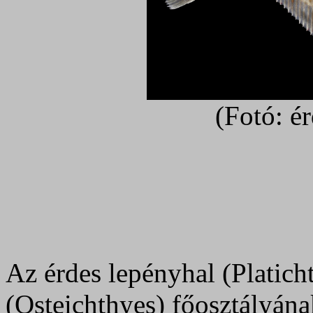
(Fotó: é
Az érdes lepényhal (Platicht
(Osteichthyes) főosztályána