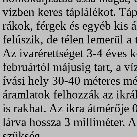
vízben keres táplálékot. Tá
rákok, férgek és egyéb kis á
felúszik, de télen lemerül a
Az ivarérettséget 3-4 éves ko
februártól májusig tart, a v
ívási hely 30-40 méteres mé
áramlatok felhozzák az ikrák
is rakhat. Az ikra átmérője 0
lárva hossza 3 milliméter. 
szükség.