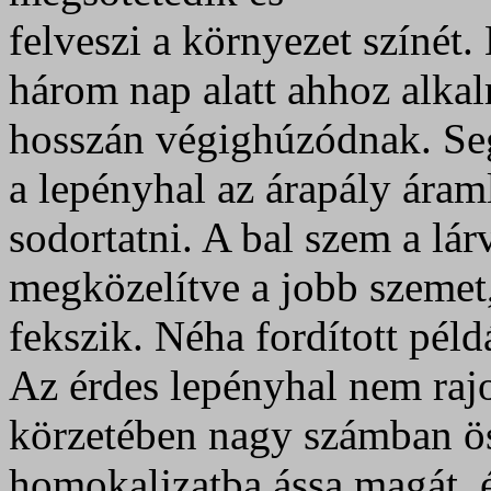
felveszi a környezet színét.
három nap alatt ahhoz alkal
hosszán végighúzódnak. Se
a lepényhal az árapály áram
sodortatni. A bal szem a lárv
megközelítve a jobb szemet,
fekszik. Néha fordított pél
Az érdes lepényhal nem rajo
körzetében nagy számban ö
homokaljzatba ássa magát, 