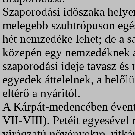
Szaporodási időszaka helyen
melegebb szubtrópuson egés
hét nemzedéke lehet; de a 
közepén egy nemzedéknek ad
szaporodási ideje tavasz és
egyedek áttelelnek, a belől
eltérő a nyáritól.
A Kárpát‑medencében évent
VII-VIII). Petéit egyesével
virágzatú növényekre, ritkán