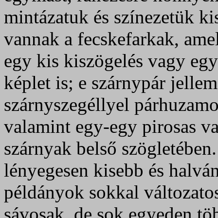
mintázatuk és színezetük kis
vannak a fecskefarkak, amel
egy kis kiszögelés vagy egy
képlet is; e szárnypár jell
szárnyszegéllyel párhuzamo
valamint egy-egy pirosas v
szárnyak belső szögletében.
lényegesen kisebb és halvá
példányok sokkal változato
sávosak, de sok egyeden töb