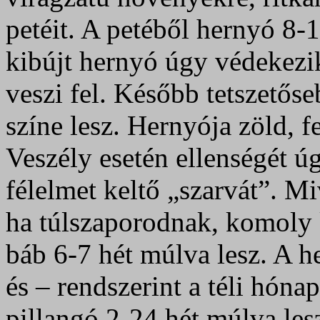
petéit. A petéből hernyó 8-1
kibújt hernyó úgy védekezi
veszi fel. Később tetszetős
színe lesz. Hernyója zöld, f
Veszély esetén ellenségét úgy
félelmet keltő „szarvát”. M
ha túlszaporodnak, komoly 
báb 6-7 hét múlva lesz. A 
és – rendszerint a téli hón
pillangó 2-24 hét múlva les