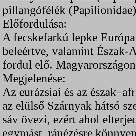
pillangófélék (Papilionidae)
Előfordulása:
A fecskefarkú lepke Európa 
beleértve, valamint Észak-
fordul elő. Magyarországon 
Megjelenése:
Az eurázsiai és az észak–af
az elülső Szárnyak hátsó sz
sáv övezi, ezért ahol elterje
egymást, ránézésre könnyen