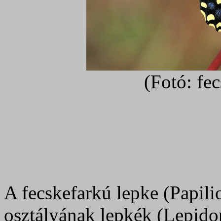
(Fotó: fe
A fecskefarkú lepke (Papili
osztályának lepkék (Lepidop