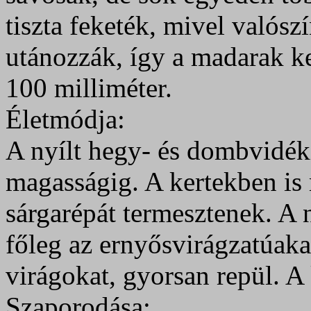
tiszta feketék, mivel valósz
utánozzák, így a madarak ke
100 milliméter.
Életmódja:
A nyílt hegy- és dombvidéki
magasságig. A kertekben is 
sárgarépát termesztenek. A n
főleg az ernyősvirágzatúakat
virágokat, gyorsan repül. A k
Szaporodása: