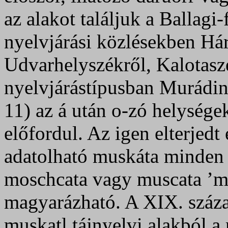
az alakot találjuk a Ballagi
nyelvjárási közlésekben Há
Udvarhelyszékről, Kalotasz
nyelvjárástípusban Murádin
11) az á után o-zó helysége
előfordul. Az igen elterjed
adatolható muskáta minden 
moschcata vagy muscata ’mó
magyarázható. A XIX. száza
muskatl tájnyelvi alakból a 