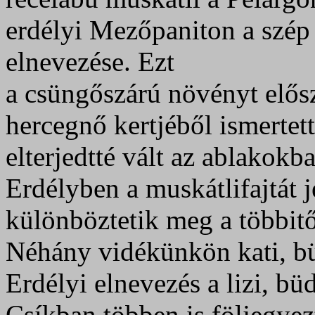
erdélyi Mezőpaniton a szép
elnevezése. Ezt
a csüngőszárú növényt elős
hercegnő kertjéből ismertet
elterjedtté vált az ablakokb
Erdélyben a muskátlifajtát j
különböztetik meg a többitől
Néhány vidékünkön kati, büd
Erdélyi elnevezés a lizi, büd
Csíkban többen is följegye