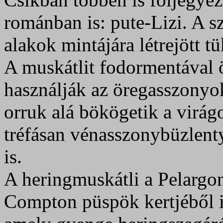
románban is: pute-Lizi. A sz
alakok mintájára létrejött t
A muskátlit fodormentával 
használják az öregasszony
orruk alá bökögetik a virág
tréfásan vénasszonybüzlent
is.
A heringmuskátli a Pelargo
Compton püspök kertjéből is