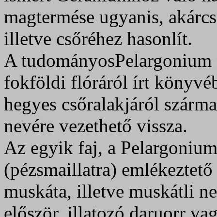
magtermése ugyanis, akárcs
illetve csőréhez hasonlít.
A tudományosPelargonium 
fokföldi flóráról írt könyvé
hegyes csőralakjáról szárma
nevére vezethető vissza.
Az egyik faj, a Pelargoniu
(pézsmaillatra) emlékeztető
muskáta, illetve muskátli ne
először, illatozó daruorr v