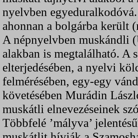
nyelvben egyeduralkodóvá. 
ahonnan a bolgárba került 
A népnyelvben muskándli (
alakban is megtalálható. A s
elterjedésében, a nyelvi kö
felmérésében, egy-egy ván
követésében Murádin Lászl
muskátli elnevezéseinek szóf
Többfelé ’mályva’ jelentésű 
muskátlit hívják a Szamoshá