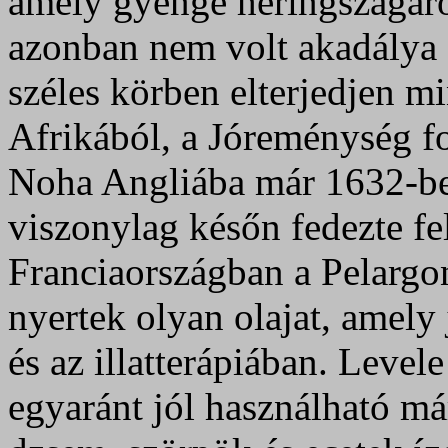
amely gyenge heringszagáról
azonban nem volt akadálya
széles körben elterjedjen mi
Afrikából, a Jóreménység fo
Noha Angliába már 1632-be
viszonylag későn fedezte fe
Franciaországban a Pelargo
nyertek olyan olajat, amely
és az illatterápiában. Level
egyaránt jól használható má