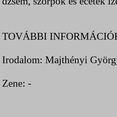
dzsem, szörpök és ecetek íze
TOVÁBBI INFORMÁCIÓ
Irodalom: Majthényi György 
Zene: -