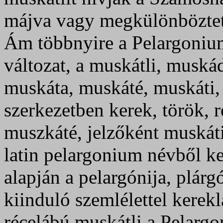
májva vagy megkülönböztet
Ám többnyire a Pelargonium
változat, a muskátli, muskád
muskáta, muskáté, muskáti,
szerkezetben kerek, török, r
muszkáté, jelzőként muskáti
latin pelargonium névből ke
alapján a pelargónija, plárgó
kiinduló szemlélettel kerekl
récelábú muskátli a Pelargo