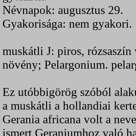
Névnapok: augusztus 29.
Gyakorisága: nem gyakori.
muskátli J: piros, rózsaszí
növény; Pelargonium. pelar
Ez utóbbigörög szóból alak
a muskátli a hollandiai kert
Gerania africana volt a neve
ismert Geraniumhoz való ha