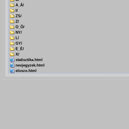
A_Á/
I/
ZS/
Z/
O_Ö/
NY/
L/
GY/
E_É/
X/
statisztika.html
nevjegyzek.html
eloszo.html