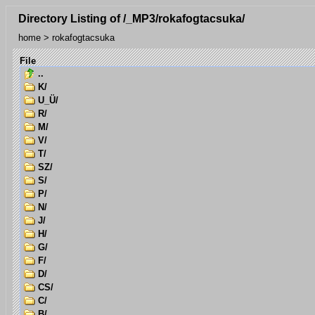
Directory Listing of /_MP3/rokafogtacsuka/
home
>
rokafogtacsuka
File
..
K/
U_Ü/
R/
M/
V/
T/
SZ/
S/
P/
N/
J/
H/
G/
F/
D/
CS/
C/
B/